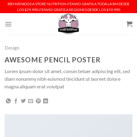
Skip
BIENVENIDOS A STORE NUTRITION // ENVIO GRATIS A TODA LA RM DESDE
LOS $29.990 // ENVIO GRATIS A REGIONES DESDE LOS $59.990
to
content
Design
AWESOME PENCIL POSTER
Lorem ipsum dolor sit amet, consectetuer adipiscing elit, sed
diam nonummy nibh euismod tincidunt ut laoreet dolore
magna aliquam erat volutpat