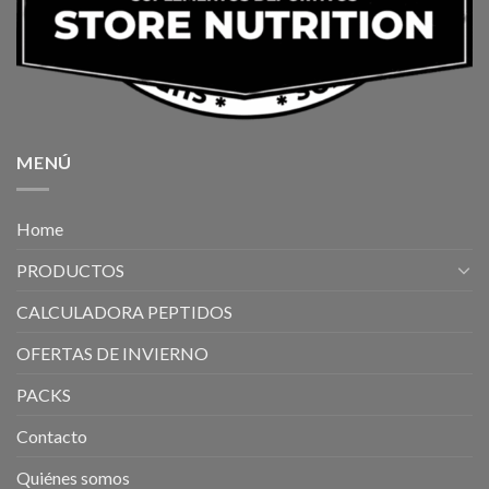
MENÚ
Home
PRODUCTOS
CALCULADORA PEPTIDOS
OFERTAS DE INVIERNO
PACKS
Contacto
Quiénes somos