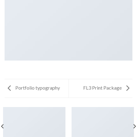
Portfolio typography
FL3 Print Package