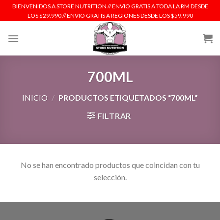
Skip
BIENVENIDOS A STORE NUTRITION // ENVIO GRATIS A TODA LA RM DESDE
LOS $29.990 // ENVIO GRATIS A REGIONES DESDE LOS $59.990
to
content
700ML
INICIO
/
PRODUCTOS ETIQUETADOS “700ML”
FILTRAR
No se han encontrado productos que coincidan con tu
selección.