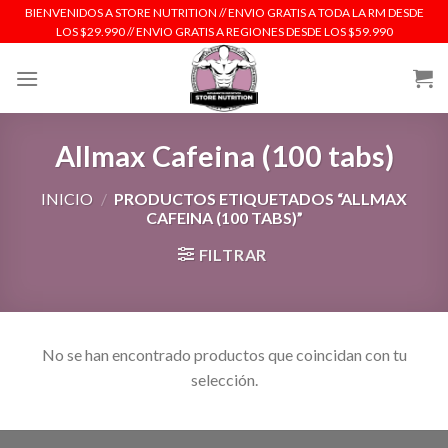
Skip
BIENVENIDOS A STORE NUTRITION // ENVIO GRATIS A TODA LA RM DESDE
LOS $29.990 // ENVIO GRATIS A REGIONES DESDE LOS $59.990
to
content
Allmax Cafeina (100 tabs)
INICIO
/
PRODUCTOS ETIQUETADOS “ALLMAX
CAFEINA (100 TABS)”
FILTRAR
No se han encontrado productos que coincidan con tu
selección.