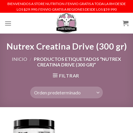
Skip
BIENVENIDOS A STORE NUTRITION // ENVIO GRATIS A TODA LA RM DESDE
LOS $29.990 // ENVIO GRATIS A REGIONES DESDE LOS $59.990
to
content
Nutrex Creatina Drive (300 gr)
INICIO
/
PRODUCTOS ETIQUETADOS “NUTREX
CREATINA DRIVE (300 GR)”
FILTRAR